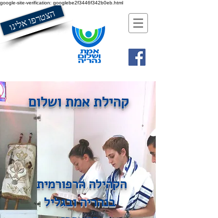
google-site-verification: googlebe2f3446f342b0eb.html
הצטרפו אלינו
קהילת אמת ושלום
הקהילה הרפורמית
בנהריה ובגליל