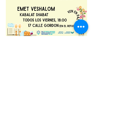
צרו קשר
הרבה נועה -
0544600381
emet.veshalom.nahariya@gmail.com
:
דוא"ל