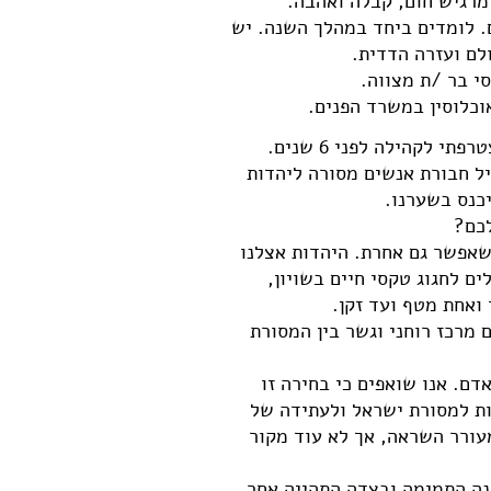
מרגיש חום, קבלה ואהבה.
ם. לומדים ביחד במהלך השנה. יש
ולם ועזרה הדדית.
סי בר /ת מצווה.
אוכלוסין במשרד הפנים.
אני שמחה להזמינכם להצטרף אלינו. קהילת אמת ושלום קיימת בנהריה כבר 55 שנים. אני הצטרפתי לקהילה לפני 6 שנים.
יל חבורת אנשים מסורה ליהדות
יכנס בשערנו.
לכם?
שאפשר גם אחרת. היהדות אצלנו
ם לחגוג טקסי חיים בשויון,
ואחת מטף ועד זקן.
מרכז רוחני וגשר בין המסורת
ם. אנו שואפים כי בחירה זו
ות למסורת ישראל ולעתידה של
עורר השראה, אך לא עוד מקור
נה התמימה ובצדה התהייה אחר