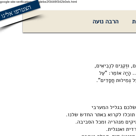
google-site-verification: googlebe2f3446f342b0eb.html
הצטרפו אלינו
ת
הרבה נועה
ים, וּזְקֵנִים לִנְבִיאִים,
ק ... הָיָה אוֹמֵר: "עַל
ַל גְּמִילוּת חֲסָדִים".
שלכם בגליל המערבי
תוכלו לקרוא באתר החדש שלנו.
יקים מנהריה ומכל הסביבה.
ית ואנגלית.