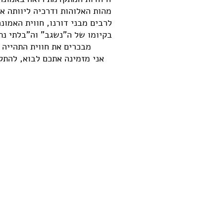
מהות האלוהות ודרכיה ליוותה את
לרבים מבני דורנו, חווית האמונ
בקיומו של ה"נשגב" וה"בלתי נת
מבכרים את חווית התהייה ו
אני מזמינה אתכם לבוא, להתק