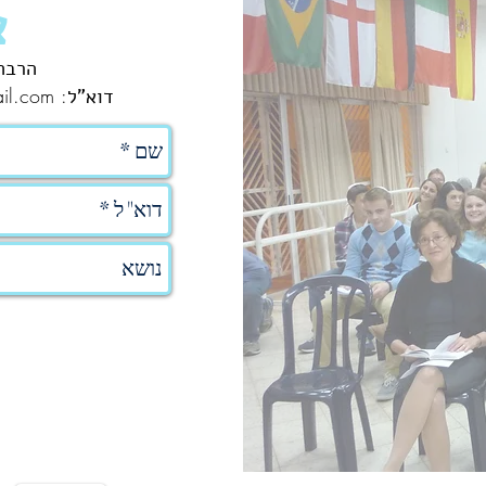
צ
הרבה נוע
il.com
:
דוא"ל