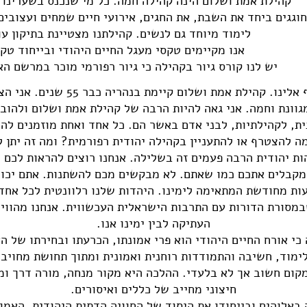
קהילת אמת ושלום הינה קהילה חמה. כל מי שנכנס בשערינו 
חוגגים ביחד את השבת, את החגים, אירועי חיים שמחים ועצובי
לימוד מיוחד גם לנשים. קהילתנו מצטיינת בתיקון ע
אנו מקיימים טקסי מעגל החיים היהודי ובייחוד טק
יש לנו קורס גיור בקהילה כי גיור רפורמי מוכר במרשם ה
וונת וחמה. אני גאה להיות הרבה של קהילת אמת ושלום ולהוב
ית, לקהילתיות, לבני אדם באשר הם. כל אחד ואחת מוזמנים לה
ה להצטרף או להתעניין בקהילה יהודית רפורמית? ומה זה יתן 
ות יהודית הרבה פעמים זה בשלילה. אנחנו רוצים להראות לכם 
 מקבלים אתכם כמו שאתם. לא מבקשים מכם להשתנות. אתם יכולי
ת מחודשת המתאימה לימינו. היהדות שלנו רלוונטית לכל אחד 
מסורת הדורות עם התרבות הישראלית העכשווית. אנחנו מהווים 
העתיקה לבין ימינו אנו.
ורח החיים היהודי הוא פרי אמונתו, הכרעתו ובחירתו של האד
מוד, חשיבה והתמודדות רוחנית ואמונית ומתוך תחושת מחויב
קום חשוב אך לא בלעדי. ההלכה היא מקור מנחה, מורה דרך ומ
חיצוני מחייב של כללים ואיסורים.
באלוהים ובייחודו את היסוד של החוויה הדתית היהודית. האמו