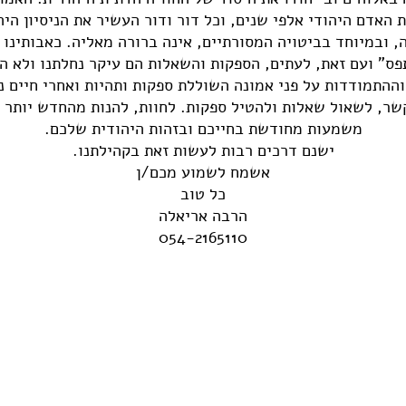
 האדם היהודי אלפי שנים, וכל דור ודור העשיר את הניסיון הי
ה, ובמיוחד בביטויה המסורתיים, אינה ברורה מאליה. כאבותינו 
פס" ועם זאת, לעתים, הספקות והשאלות הם עיקר נחלתנו ולא ה
ההתמודדות על פני אמונה השוללת ספקות ותהיות ואחרי חיים נט
שר, לשאול שאלות ולהטיל ספקות. לחוות, להנות מהחדש יותר 
משמעות מחודשת בחייכם ובזהות היהודית שלכם.
ישנם דרכים רבות לעשות זאת בקהילתנו.
אשמח לשמוע מכם/ן
כל טוב
הרבה אריאלה
054-2165110