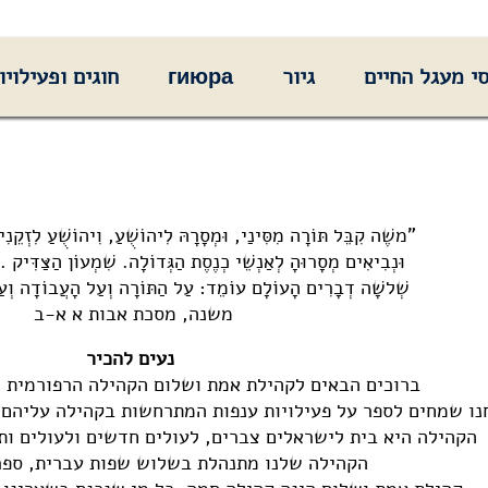
י מעגל החיים
גיור
гиюра
חוגים ופעילויו
"משֶׁה קִבֵּל תּוֹרָה מִסִּינַי, וּמְסָרָהּ לִיהוֹשֻׁעַ, וִיהוֹשֻׁעַ לִזְקֵנִ
וּנְבִיאִים מְסָרוּהָ לְאַנְשֵׁי כְנֶסֶת הַגְּדוֹלָה. שִׁמְעוֹן הַצַּדִּי
שְׁלשָׁה דְבָרִים הָעוֹלָם עוֹמֵד: עַל הַתּוֹרָה וְעַל הָעֲבוֹדָה וְע
משנה, מסכת אבות א א-ב
נעים להכיר
ברוכים הבאים לקהילת אמת ושלום הקהילה הרפורמית 
נו שמחים לספר על פעילויות ענפות המתרחשות בקהילה עליהם 
הקהילה היא בית לישראלים צברים, לעולים חדשים ולעולים ות
הקהילה שלנו מתנהלת בשלוש שפות עברית, ספרד