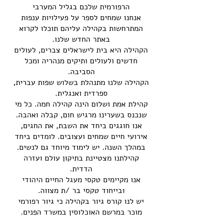
הרפורמית שלכם בגליל המערבי
אנחנו שמחים לספר על פעילויות ענפות
המתרחשות בקהילה עליהם תוכלו לקרוא
באתר החדש שלנו.
הקהילה היא בית לישראלים צברים, לעולים
חדשים ולעולים ותיקים מנהריה ומכל
הסביבה.
הקהילה שלנו מתנהלת בשלוש שפות עברית,
ספרדית ואנגלית.
קהילת אמת ושלום הינה קהילה חמה. כל מי
שנכנס בשערינו מרגיש חום, קבלה ואהבה.
אנו חוגגים ביחד את השבת, את החגים,
אירועי חיים שמחים ועצובים. לומדים ביחד
במהלך השנה. יש לימוד מיוחד גם לנשים.
קהילתנו מצטיינת בתיקון עולם ועזרה
הדדית.
אנו מקיימים טקסי מעגל החיים היהודי
ובייחוד טקסי בר /ת מצווה.
יש לנו קורס גיור בקהילה כי גיור רפורמי
מוכר במרשם האוכלוסין במשרד הפנים.