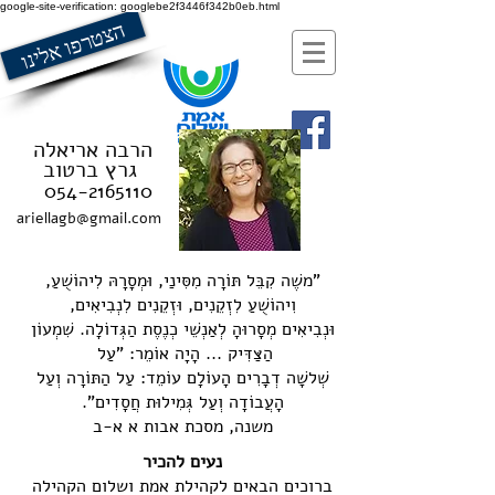
google-site-verification: googlebe2f3446f342b0eb.html
הצטרפו אלינו
הרבה אריאלה
גרץ ברטוב
054-2165110
ariellagb@gmail.com
"משֶׁה קִבֵּל תּוֹרָה מִסִּינַי, וּמְסָרָהּ לִיהוֹשֻׁעַ,
וִיהוֹשֻׁעַ לִזְקֵנִים, וּזְקֵנִים לִנְבִיאִים,
וּנְבִיאִים מְסָרוּהָ לְאַנְשֵׁי כְנֶסֶת הַגְּדוֹלָה. שִׁמְעוֹן
הַצַּדִּיק ... הָיָה אוֹמֵר: "עַל
שְׁלשָׁה דְבָרִים הָעוֹלָם עוֹמֵד: עַל הַתּוֹרָה וְעַל
הָעֲבוֹדָה וְעַל גְּמִילוּת חֲסָדִים".
משנה, מסכת אבות א א-ב
נעים להכיר
ברוכים הבאים לקהילת אמת ושלום הקהילה