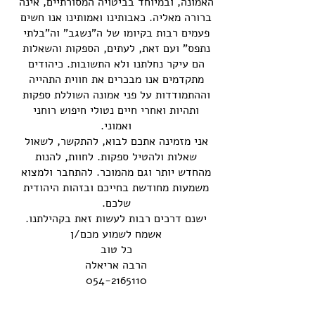
האמונה, ובמיוחד בביטויה המסורתיים, אינה
ברורה מאליה. כאבותינו ואמותינו אנו חשים
פעמים רבות בקיומו של ה"נשגב" וה"בלתי
נתפס" ועם זאת, לעתים, הספקות והשאלות
הם עיקר נחלתנו ולא התשובות. כיהודים
מתקדמים אנו מבכרים את חווית התהייה
וההתמודדות על פני אמונה השוללת ספקות
ותהיות ואחרי חיים נטולי חיפוש רוחני
ואמוני.
אני מזמינה אתכם לבוא, להתקשר, לשאול
שאלות ולהטיל ספקות. לחוות, להנות
מהחדש יותר וגם מהמוכר. להתחבר ולמצוא
משמעות מחודשת בחייכם ובזהות היהודית
שלכם.
ישנם דרכים רבות לעשות זאת בקהילתנו.
אשמח לשמוע מכם/ן
כל טוב
הרבה אריאלה
054-2165110