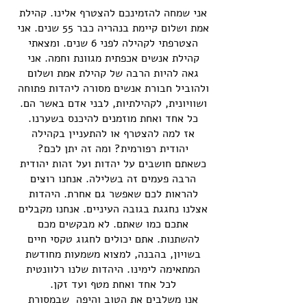
אני שמחה להזמינכם להצטרף אלינו. קהילת
אמת ושלום קיימת בנהריה כבר 55 שנים. אני
הצטרפתי לקהילה לפני 6 שנים. ומצאתי
קהילת אנשים אכפתית מגוונת וחמה. אני
גאה להיות הרבה של קהילת אמת ושלום
ולהוביל חבורת אנשים מסורה ליהדות פתוחה
ושוויונית, לקהילתיות, לבני אדם באשר הם.
כל אחד ואחת מוזמנים להיכנס בשערנו.
אז למה להצטרף או להתעניין בקהילה
יהודית רפורמית? ומה זה יתן לכם?
כשאתם חושבים על יהדות ועל זהות יהודית
הרבה פעמים זה בשלילה. אנחנו רוצים
להראות לכם שאפשר גם אחרת. היהדות
אצלנו נחגגת בגובה העיניים. אנחנו מקבלים
אתכם כמו שאתם. לא מבקשים מכם
להשתנות. אתם יכולים לחגוג טקסי חיים
בשויון, בהבנה, למצוא משמעות מחודשת
המתאימה לימינו. היהדות שלנו רלוונטית
לכל אחד ואחת מטף ועד זקן.
אנו משלבים את הטוב והיפה שבמסורת