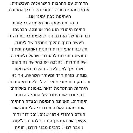
הדורות עם התרבות הישראלית העכשווית.
אנחנו מהווים מרכז רוחני וגשר בין המסורת
העתיקה לבין ימינו אנו.
היהדות המתקדמת מאמינה כי אורח
החיים היהודי הוא פרי אמונתו, הכרעתו
ובחירתו של האדם. אנו שואפים כי בחירה זו
תעשה מתוך תהליך מתמיד של לימוד,
חשיבה והתמודדות רוחנית ואמונית ומתוך
תחושת מחויבות למסורת ישראל ולעתידה
של היהדות. להלכה יש בהקשר זה מקום
חשוב אך לא בלעדי. ההלכה היא מקור
מנחה, מורה דרך ומעורר השראה, אך לא
עוד מקור חיצוני מחייב של כללים ואיסורים.
היהדות המתקדמת רואה באמונה באלוהים
ובייחודו את היסוד של החוויה הדתית
היהודית. האמונה התמימה ובצדה התהייה
אחר מהות האלוהות ודרכיה ליוותה את
האדם היהודי אלפי שנים, וכל דור ודור
העשיר את הניסיון היהודי להבנת ה"עומד
מעבר לנו". לרבים מבני דורנו, חווית