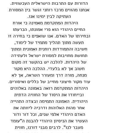
הדורות עם התרבות הישראלית העכשווית.
אנחנו מהווים מרכז רוחני וגשר בין המסורת
העתיקה לבין ימינו אנו.
היהדות המתקדמת מאמינה כי אורח
החיים היהודי הוא פרי אמונתו, הכרעתו
ובחירתו של האדם. אנו שואפים כי בחירה זו
תעשה מתוך תהליך מתמיד של לימוד,
חשיבה והתמודדות רוחנית ואמונית ומתוך
תחושת מחויבות למסורת ישראל ולעתידה
של היהדות. להלכה יש בהקשר זה מקום
חשוב אך לא בלעדי. ההלכה היא מקור
מנחה, מורה דרך ומעורר השראה, אך לא
עוד מקור חיצוני מחייב של כללים ואיסורים.
היהדות המתקדמת רואה באמונה באלוהים
ובייחודו את היסוד של החוויה הדתית
היהודית. האמונה התמימה ובצדה התהייה
אחר מהות האלוהות ודרכיה ליוותה את
האדם היהודי אלפי שנים, וכל דור ודור
העשיר את הניסיון היהודי להבנת ה"עומד
מעבר לנו". לרבים מבני דורנו, חווית