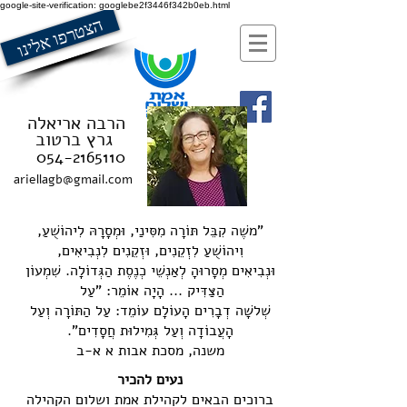
google-site-verification: googlebe2f3446f342b0eb.html
הצטרפו אלינו
הרבה אריאלה
גרץ ברטוב
054-2165110
ariellagb@gmail.com
"משֶׁה קִבֵּל תּוֹרָה מִסִּינַי, וּמְסָרָהּ לִיהוֹשֻׁעַ,
וִיהוֹשֻׁעַ לִזְקֵנִים, וּזְקֵנִים לִנְבִיאִים,
וּנְבִיאִים מְסָרוּהָ לְאַנְשֵׁי כְנֶסֶת הַגְּדוֹלָה. שִׁמְעוֹן
הַצַּדִּיק ... הָיָה אוֹמֵר: "עַל
שְׁלשָׁה דְבָרִים הָעוֹלָם עוֹמֵד: עַל הַתּוֹרָה וְעַל
הָעֲבוֹדָה וְעַל גְּמִילוּת חֲסָדִים".
משנה, מסכת אבות א א-ב
נעים להכיר
ברוכים הבאים לקהילת אמת ושלום הקהילה