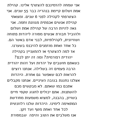
אני שמחה להזמינכם להצטרף אלינו. קהילת
אמת ושלום קיימת בנהריה כבר 55 שנים. אני
הצטרפתי לקהילה לפני 6 שנים. ומצאתי
קהילת אנשים אכפתית מגוונת וחמה. אני
גאה להיות הרבה של קהילת אמת ושלום
ולהוביל חבורת אנשים מסורה ליהדות פתוחה
ושוויונית, לקהילתיות, לבני אדם באשר הם.
כל אחד ואחת מוזמנים להיכנס בשערנו.
אז למה להצטרף או להתעניין בקהילה
יהודית רפורמית? ומה זה יתן לכם?
כשאתם חושבים על יהדות ועל זהות יהודית
הרבה פעמים זה בשלילה. אנחנו רוצים
להראות לכם שאפשר גם אחרת. היהדות
אצלנו נחגגת בגובה העיניים. אנחנו מקבלים
אתכם כמו שאתם. לא מבקשים מכם
להשתנות. אתם יכולים לחגוג טקסי חיים
בשויון, בהבנה, למצוא משמעות מחודשת
המתאימה לימינו. היהדות שלנו רלוונטית
לכל אחד ואחת מטף ועד זקן.
אנו משלבים את הטוב והיפה שבמסורת