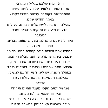
הרפורמית שלכם בגליל המערבי
אנחנו שמחים לספר על פעילויות ענפות
המתרחשות בקהילה עליהם תוכלו לקרוא
באתר החדש שלנו.
הקהילה היא בית לישראלים צברים, לעולים
חדשים ולעולים ותיקים מנהריה ומכל
הסביבה.
הקהילה שלנו מתנהלת בשלוש שפות עברית,
ספרדית ואנגלית.
קהילת אמת ושלום הינה קהילה חמה. כל מי
שנכנס בשערינו מרגיש חום, קבלה ואהבה.
אנו חוגגים ביחד את השבת, את החגים,
אירועי חיים שמחים ועצובים. לומדים ביחד
במהלך השנה. יש לימוד מיוחד גם לנשים.
קהילתנו מצטיינת בתיקון עולם ועזרה
הדדית.
אנו מקיימים טקסי מעגל החיים היהודי
ובייחוד טקסי בר /ת מצווה.
יש לנו קורס גיור בקהילה כי גיור רפורמי
מוכר במרשם האוכלוסין במשרד הפנים.