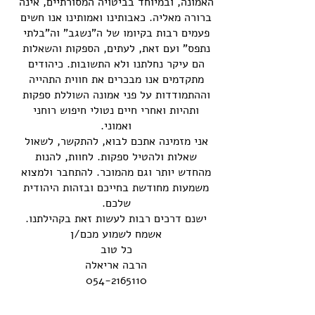
האמונה, ובמיוחד בביטויה המסורתיים, אינה
ברורה מאליה. כאבותינו ואמותינו אנו חשים
פעמים רבות בקיומו של ה"נשגב" וה"בלתי
נתפס" ועם זאת, לעתים, הספקות והשאלות
הם עיקר נחלתנו ולא התשובות. כיהודים
מתקדמים אנו מבכרים את חווית התהייה
וההתמודדות על פני אמונה השוללת ספקות
ותהיות ואחרי חיים נטולי חיפוש רוחני
ואמוני.
אני מזמינה אתכם לבוא, להתקשר, לשאול
שאלות ולהטיל ספקות. לחוות, להנות
מהחדש יותר וגם מהמוכר. להתחבר ולמצוא
משמעות מחודשת בחייכם ובזהות היהודית
שלכם.
ישנם דרכים רבות לעשות זאת בקהילתנו.
אשמח לשמוע מכם/ן
כל טוב
הרבה אריאלה
054-2165110